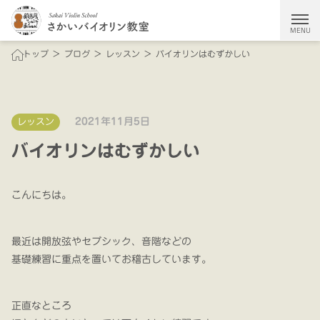
MENU
トップ
ブログ
レッスン
バイオリンはむずかしい
教室について
レッスン＆サークル
2021年11月5日
レッスン
料金
バイオリンレッスン
バイオリンはむずかしい
オンラインレッスン
講師の想い
越木岩バイオリンを弾く会
こんにちは。
入会の流れ
最近は開放弦やセブシック、音階などの
ブログ
基礎練習に重点を置いてお稽古しています。
正直なところ
今すぐ体験レッスン