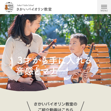
MENU
教室について
レッスン＆サークル
料金
バイオリンレッスン
オンラインレッスン
講師の想い
越木岩バイオリンを弾く会
入会の流れ
ブログ
さかいバイオリン教室の
今すぐ体験レッスン
ご紹介動画はこちら