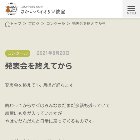
MENU
トップ
ブログ
コンクール
発表会を終えてから
教室について
レッスン＆サークル
2021年8月20日
コンクール
料金
バイオリンレッスン
発表会を終えてから
オンラインレッスン
講師の想い
越木岩バイオリンを弾く会
発表会を終えて1ヶ月ほど経ちます。
入会の流れ
終わってからすぐはみんなまだまだ余韻も残っていて
ブログ
練習にも身が入っていますが
やはりだんだんと日常に戻ってくるものです。
今すぐ体験レッスン